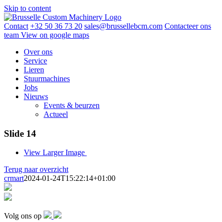
Skip to content
Contact
+32 50 36 73 20
sales@brussellebcm.com
Contacteer ons
team
View on google maps
Over ons
Service
Lieren
Stuurmachines
Jobs
Nieuws
Events & beurzen
Actueel
Slide 14
View Larger Image
Terug naar overzicht
crmart
2024-01-24T15:22:14+01:00
Volg ons op