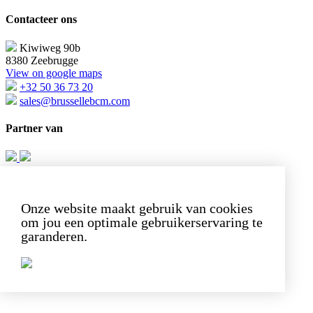
Contacteer ons
Kiwiweg 90b
8380 Zeebrugge
View on google maps
+32 50 36 73 20
sales@brussellebcm.com
Partner van
English
French
Dutch
BE0505.847.080
Privacybeleid
Onze website maakt gebruik van cookies
Cookiebeleid
om jou een optimale gebruikerservaring te
Created by Artisteeq
garanderen.
Page load link